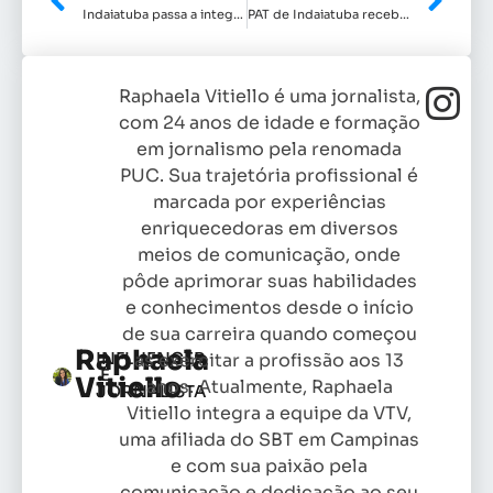
Indaiatuba passa a integrar o Mapa Nacional de Experiências Inspiradoras em Educação
PAT de Indaiatuba recebe dia 25 de junho o Polo de Empregabilidade Inclusiva
Raphaela Vitiello é uma jornalista,
com 24 anos de idade e formação
em jornalismo pela renomada
PUC. Sua trajetória profissional é
marcada por experiências
enriquecedoras em diversos
meios de comunicação, onde
pôde aprimorar suas habilidades
e conhecimentos desde o início
de sua carreira quando começou
Raphaela
INFLUENCER
as exercitar a profissão aos 13
E
Vitiello
anos. Atualmente, Raphaela
JORNALISTA
Vitiello integra a equipe da VTV,
uma afiliada do SBT em Campinas
e com sua paixão pela
comunicação e dedicação ao seu