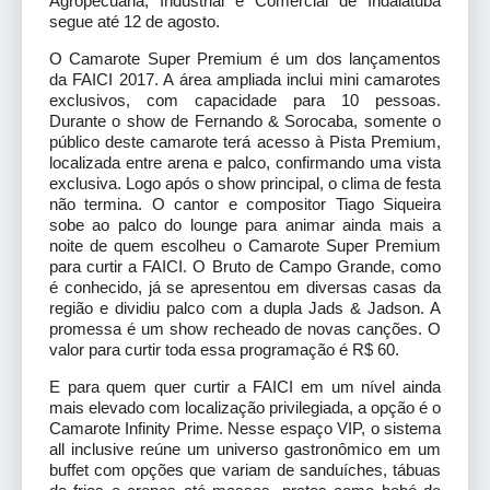
Agropecuária, Industrial e Comercial de Indaiatuba
segue até 12 de agosto.
O Camarote Super Premium é um dos lançamentos
da FAICI 2017. A área ampliada inclui mini camarotes
exclusivos, com capacidade para 10 pessoas.
Durante o show de Fernando & Sorocaba, somente o
público deste camarote terá acesso à Pista Premium,
localizada entre arena e palco, confirmando uma vista
exclusiva. Logo após o show principal, o clima de festa
não termina. O cantor e compositor Tiago Siqueira
sobe ao palco do lounge para animar ainda mais a
noite de quem escolheu o Camarote Super Premium
para curtir a FAICI. O Bruto de Campo Grande, como
é conhecido, já se apresentou em diversas casas da
região e dividiu palco com a dupla Jads & Jadson. A
promessa é um show recheado de novas canções. O
valor para curtir toda essa programação é R$ 60.
E para quem quer curtir a FAICI em um nível ainda
mais elevado com localização privilegiada, a opção é o
Camarote Infinity Prime. Nesse espaço VIP, o sistema
all inclusive reúne um universo gastronômico em um
buffet com opções que variam de sanduíches, tábuas