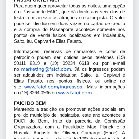
Para quem quer aproveitar todas as noites, uma opção
é o Passaporte FAICI, que dá direito aos seis dias de
festa com acesso as atrações no setor pista. O valor
pode ser dividido em duas vezes no cartão de crédito
e a compra do Passaporte acontece somente nos
pontos de venda físicos localizados em Indaiatuba,
Salto, Itu, Capivari e Elias Fausto.
Informações, reservas de camarotes e cotas de
patrocínio podem ser obtidas pelos telefones (19)
99111 8319 e (19) 99234 6618 ou por e-mail
marketing@faici.com
no
. Já os ingressos podem
ser adquiridos em Indaiatuba, Salto, Itu, Capivari e
Elias Fausto, nos pontos físicos, ou online no
www.faici.com/ingressos
site
. Mais informações
www.faici.com
no (19) 3264 0936 ou
.
FAICI DO BEM
Mantendo a tradição de promover ações sociais em
prol do município de Indaiatuba, este ano acontece a
FAICI do Bem, fruto da parceria da Comissão
Organizadora com a Faculdade Max Planck e o
Hospital Augusto de Oliveira Camargo (Haoc). A
iniciativa garantirá a doação de 10% do montante total