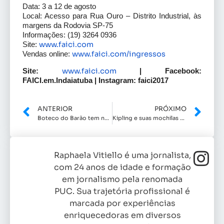
Data: 3 a 12 de agosto
Local: Acesso para Rua Ouro – Distrito Industrial, às
margens da Rodovia SP-75
Informações: (19) 3264 0936
www.faici.com
Site:
www.faici.com/ingressos
Vendas online:
www.faici.com
Site:
| Facebook:
FAICI.em.Indaiatuba | Instagram: faici2017
ANTERIOR
PRÓXIMO
Boteco do Barão tem noite de Flashback
Kipling e suas mochilas novas na Nipon e Cia
Raphaela Vitiello é uma jornalista,
com 24 anos de idade e formação
em jornalismo pela renomada
PUC. Sua trajetória profissional é
marcada por experiências
enriquecedoras em diversos