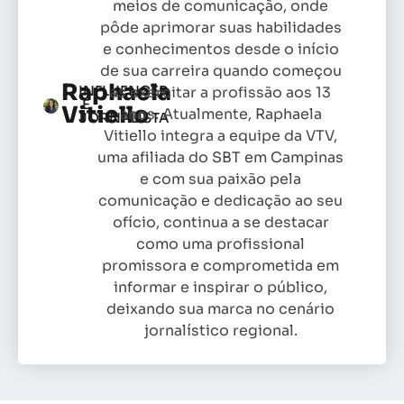
meios de comunicação, onde
pôde aprimorar suas habilidades
e conhecimentos desde o início
de sua carreira quando começou
Raphaela
INFLUENCER
as exercitar a profissão aos 13
E
Vitiello
anos. Atualmente, Raphaela
JORNALISTA
Vitiello integra a equipe da VTV,
uma afiliada do SBT em Campinas
e com sua paixão pela
comunicação e dedicação ao seu
ofício, continua a se destacar
como uma profissional
promissora e comprometida em
informar e inspirar o público,
deixando sua marca no cenário
jornalístico regional.