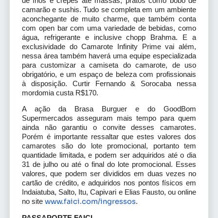
de frios e crepes até massas, pratos como bobó de
camarão e sushis. Tudo se completa em um ambiente
aconchegante de muito charme, que também conta
com open bar com uma variedade de bebidas, como
água, refrigerante e inclusive chopp Brahma. E a
exclusividade do Camarote Infinity Prime vai além,
nessa área também haverá uma equipe especializada
para customizar a camiseta do camarote, de uso
obrigatório, e um espaço de beleza com profissionais
à disposição. Curtir Fernando & Sorocaba nessa
mordomia custa R$170.
A ação da Brasa Burguer e do GoodBom
Supermercados asseguram mais tempo para quem
ainda não garantiu o convite desses camarotes.
Porém é importante ressaltar que estes valores dos
camarotes são do lote promocional, portanto tem
quantidade limitada, e podem ser adquiridos até o dia
31 de julho ou até o final do lote promocional. Esses
valores, que podem ser divididos em duas vezes no
cartão de crédito, e adquiridos nos pontos físicos em
Indaiatuba, Salto, Itu, Capivari e Elias Fausto, ou online
www.faici.com/ingressos
no site
.
PASSAPORTE FAICI