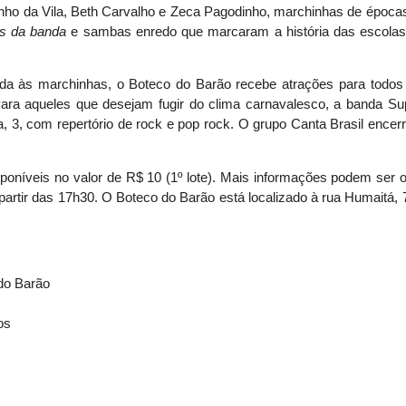
inho da Vila, Beth Carvalho e Zeca Pagodinho, marchinhas de époc
ás da banda
e sambas enredo que marcaram a história das escola
da às marchinhas, o Boteco do Barão recebe atrações para todos
ara aqueles que desejam fugir do clima carnavalesco, a banda S
 3, com repertório de rock e pop rock. O grupo Canta Brasil encerra
oníveis no valor de R$ 10 (1º lote). Mais informações podem ser o
partir das 17h30. O Boteco do Barão está localizado à rua Humaitá, 
 do Barão
os