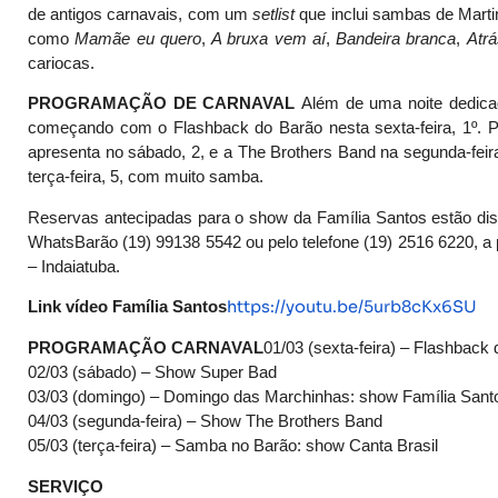
de antigos carnavais, com um
setlist
que inclui sambas de Mart
como
Mamãe eu quero
,
A bruxa vem aí
,
Bandeira branca
,
Atr
cariocas.
PROGRAMAÇÃO DE CARNAVAL
Além de uma noite dedica
começando com o Flashback do Barão nesta sexta-feira, 1º. P
apresenta no sábado, 2, e a The Brothers Band na segunda-feira,
terça-feira, 5, com muito samba.
Reservas antecipadas para o show da Família Santos estão disp
WhatsBarão (19) 99138 5542 ou pelo telefone (19) 2516 6220, a 
– Indaiatuba.
https://youtu.be/5urb8cKx6SU
Link vídeo Família Santos
PROGRAMAÇÃO CARNAVAL
01/03 (sexta-feira) – Flashback
02/03 (sábado) – Show Super Bad
03/03 (domingo) – Domingo das Marchinhas: show Família Sant
04/03 (segunda-feira) – Show The Brothers Band
05/03 (terça-feira) – Samba no Barão: show Canta Brasil
SERVIÇO