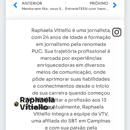
ANTERIOR
PRÓXIMO
Menina sem fita- novo livro infantil
EntrevisTEEN com Yasmin Scorse
Raphaela Vitiello é uma jornalista,
com 24 anos de idade e formação
em jornalismo pela renomada
PUC. Sua trajetória profissional é
marcada por experiências
enriquecedoras em diversos
meios de comunicação, onde
pôde aprimorar suas habilidades
e conhecimentos desde o início
de sua carreira quando começou
Raphaela
INFLUENCER
as exercitar a profissão aos 13
E
Vitiello
anos. Atualmente, Raphaela
JORNALISTA
Vitiello integra a equipe da VTV,
uma afiliada do SBT em Campinas
e com sua paixão pela