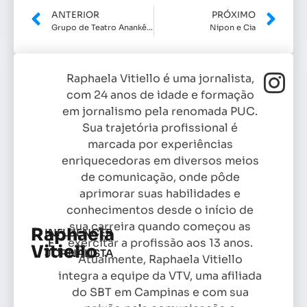
ANTERIOR
PRÓXIMO
Grupo de Teatro Anankê define apresentações de setembro
Nipon e Cia
Raphaela Vitiello é uma jornalista,
com 24 anos de idade e formação
em jornalismo pela renomada PUC.
Sua trajetória profissional é
marcada por experiências
enriquecedoras em diversos meios
de comunicação, onde pôde
aprimorar suas habilidades e
conhecimentos desde o início de
sua carreira quando começou as
Raphaela
INFLUENCER
exercitar a profissão aos 13 anos.
E
Vitiello
JORNALISTA
Atualmente, Raphaela Vitiello
integra a equipe da VTV, uma afiliada
do SBT em Campinas e com sua